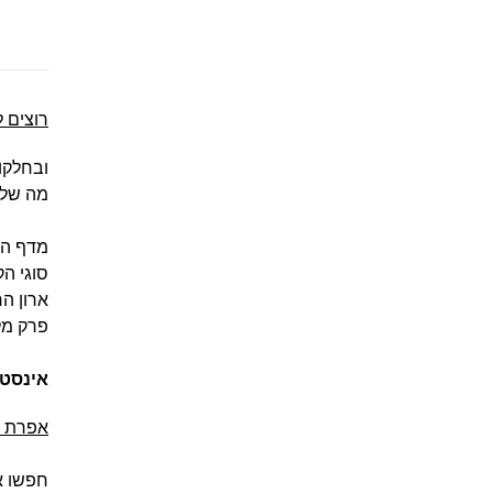
רוצים ל
ובחלקו
מה שלא 
מדף הס
סוגי ה
ארון הח
פרק מל
אינסטג
אפרת א
חפשו א