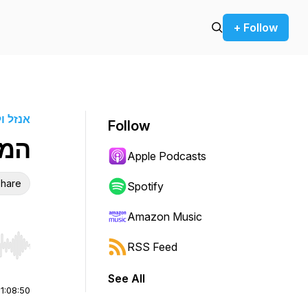
+ Follow
אנזל ו
Follow
המז
Apple Podcasts
hare
Spotify
Amazon Music
RSS Feed
r end. Hold shift to jump forward or backward.
See All
|
1:08:50