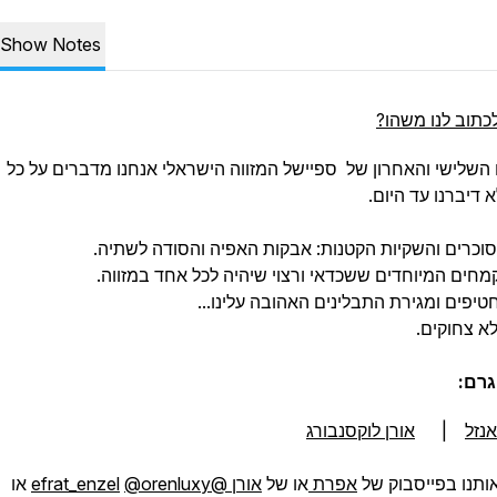
Show Notes
כתוב לנו משהו?
 השלישי והאחרון של ספיישל המזווה הישראלי אנחנו מדברים על כל
דיברנו עד היום.
וכרים והשקיות הקטנות: אבקות האפיה והסודה לשתיה.
קמחים המיוחדים ששכדאי ורצוי שיהיה לכל אחד במזווה.
טיפים ומגירת התבלינים האהובה עלינו...
א צחוקים.
רם:
נזל
|
אורן לוקסנבורג
ותנו בפייסבוק של
אפרת
או של
אורן
@efrat_enzel
@orenluxy
או