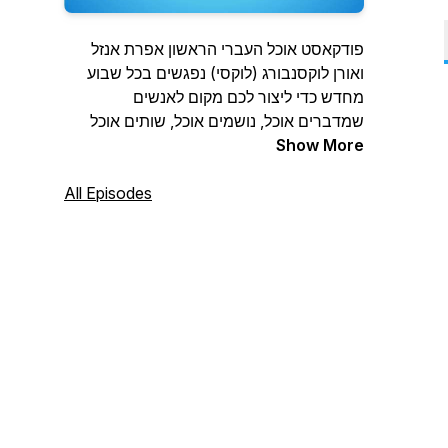
פודקאסט אוכל העברי הראשון אפרת אנזל
ואורן לוקסנבורג (לוקסי) נפגשים בכל שבוע
מחדש כדי ליצור לכם מקום לאנשים
שמדברים אוכל, נושמים אוכל, שותים אוכל
Show More
ואוכלים אוכל.
כאן תוכלו להקשיב למה חדש בעולם
הקולינריה הישראלי והעולמי. לקבל מתכונים
All Episodes
מדליקים לאוכל מעניין, לשמוע ראיונות עם
מסעדנים, מגדלים, חקלאים ועוד