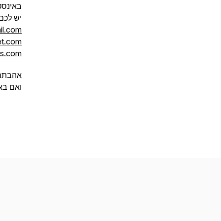
באינסט
יש לכם
il.com
et.com
us.com
אהבתם 
ואם בא