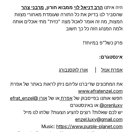
היה איתנו
הרב דניאל לוי
ממבוא חורון,
מרבני צהר
שהסביר לנו בדיוק את כל התורה שעומדת מאחורי מצוות
המצות, מה זה אומר לאכול מצה "כזית" מתי אוכלים אותה
ולמה המנהג הזה כל כך חשוב
פרק כשל"פ במיוחד!
אינסטגרם:
אפרת אנזל
|
אורן לוקסנבורג
את המתכונים שדיברנו עליהם ניתן לראות באתר של אפרת
www.efratenzel.com
חפשו אותנו בפייסבוק של
אפרת
או של
אורן
@efrat_enzel
@orenluxy
או באינסטגרם
יש לכם שאלות? רוצים להציע הצעות? שלחו לנו מייל
enzel.luxy@gmail.com
Music:
https://www.purple-planet.com